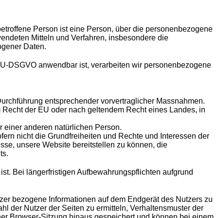
e betroffene Person ist eine Person, über die personenbezogene
ndeten Mitteln und Verfahren, insbesondere die
ogener Daten.
 EU-DSGVO anwendbar ist, verarbeiten wir personenbezogene
r Durchführung entsprechender vorvertraglicher Massnahmen.
dem Recht der EU oder nach geltendem Recht eines Landes, in
r einer anderen natürlichen Person.
ofern nicht die Grundfreiheiten und Rechte und Interessen der
sse, unsere Website bereitstellen zu können, die
ts.
ist. Bei längerfristigen Aufbewahrungspflichten aufgrund
utzer bezogene Informationen auf dem Endgerät des Nutzers zu
l der Nutzer der Seiten zu ermitteln, Verhaltensmuster der
iner Browser-Sitzung hinaus gespeichert und können bei einem