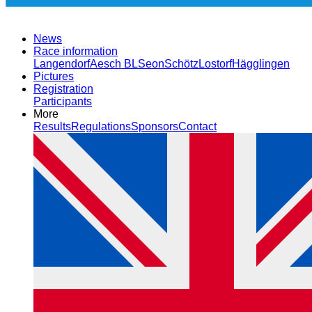
News
Race information
Langendorf
Aesch BL
Seon
Schötz
Lostorf
Hägglingen
Pictures
Registration
Participants
More
Results
Regulations
Sponsors
Contact