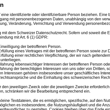
en
eine identifizierte oder identifizierbare Person beziehen. Ein
mgang mit personenbezogenen Daten, unabhängig von den verwe
rung, Veränderung, Vernichtung und Verwendung personenbez
 mit dem Schweizer Datenschutzrecht. Sofern und soweit die
indung mit Art. 6 (1) GDPR:
inwilligung der betroffenen Person.
Erfüllung eines Vertrages mit der betroffenen Person sowie zu
Erfüllung einer rechtlichen Verpflichtung, der wir nach gelten
unterliegen.
Wahrung lebenswichtiger Interessen der betroffenen Person ode
ahrung der berechtigten Interessen von uns oder von Dritten, s
n Interessen gehören insbesondere unser geschäftliches Intere
 Rechtsansprüche und die Einhaltung des schweizerischen Rech
 den jeweiligen Zweck oder die jeweiligen Zwecke erforderlich 
gen, schränken wir die Bearbeitung entsprechend ein.
leine Textdateien, die es ermöglichen, spezifische, auf den N
öglichen es insbesondere, die Nutzungshäufigkeit und die Anzah
enfreundlicher zu gestalten. Cookies bleiben über das Ende e