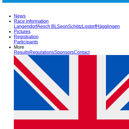
News
Race information
Langendorf
Aesch BL
Seon
Schötz
Lostorf
Hägglingen
Pictures
Registration
Participants
More
Results
Regulations
Sponsors
Contact