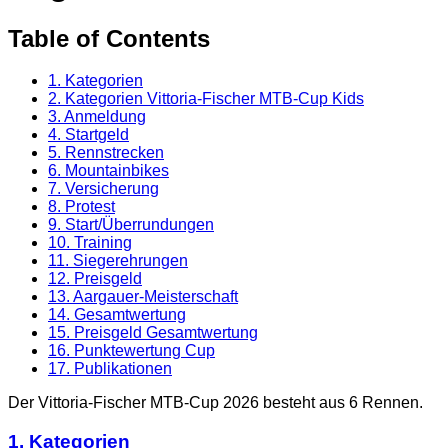
Table of Contents
1.
Kategorien
2.
Kategorien Vittoria-Fischer MTB-Cup Kids
3.
Anmeldung
4.
Startgeld
5.
Rennstrecken
6.
Mountainbikes
7.
Versicherung
8.
Protest
9.
Start/Überrundungen
10.
Training
11.
Siegerehrungen
12.
Preisgeld
13.
Aargauer-Meisterschaft
14.
Gesamtwertung
15.
Preisgeld Gesamtwertung
16.
Punktewertung Cup
17.
Publikationen
Der Vittoria-Fischer MTB-Cup 2026 besteht aus 6 Rennen.
1. Kategorien